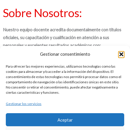
Sobre Nosotros:
Nuestro equipo docente acredita documentalmente con títulos
oficiales, su capacitación y cualificación en atención a sus
personales y excelentes resultados académicos con:
Gestionar consentimiento
1. MATRÍCULA DE HONOR en ESO y Bachillerato.
Para ofrecer las mejores experiencias, utilizamos tecnologías como las
cookies para almacenar y/o acceder a la información del dispositivo. El
2. Dobles titulaciones universitarias y Máster en la Universidad
consentimiento de estas tecnologías nos permitirá procesar datos como el
comportamiento de navegación o las identificaciones únicas en este sitio.
Carlos III.
No consentir o retirar el consentimiento, puede afectar negativamente a
ciertas características y funciones.
3. Certificados de idiomas nivel avanzado expedidos por la Escuela
Gestionar los servicios
Oficial y el Trinity College.
Aceptar