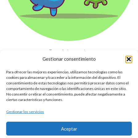
– Toma de temperatura
Gestionar consentimiento
– Dispensador de gel hidroalcohólico
Para ofrecer las mejores experiencias, utilizamos tecnologías como las
cookies para almacenar y/o acceder a la información del dispositivo. El
– Mascarilla opcional
consentimiento de estas tecnologías nos permitirá procesar datos como el
comportamiento de navegación o las identificaciones únicas en este sitio.
No consentir o retirar el consentimiento, puede afectar negativamente a
– Aulas con ventilación y distancia de seguridad
ciertas características y funciones.
Gestionar los servicios
– Desinfección de cada puesto de estudio al finalizar cada clase.
Aceptar